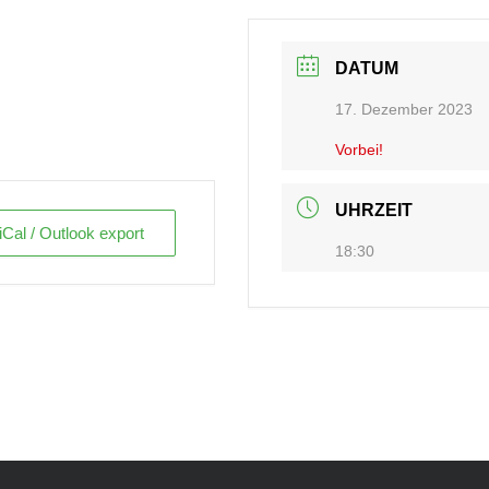
DATUM
17. Dezember 2023
Vorbei!
UHRZEIT
iCal / Outlook export
18:30