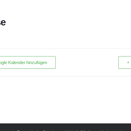
se
gle Kalender hinzufügen
+ 