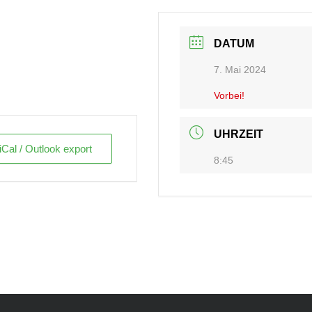
DATUM
7. Mai 2024
Vorbei!
UHRZEIT
iCal / Outlook export
8:45