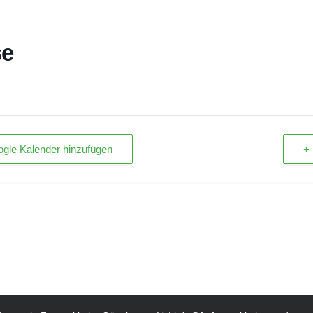
se
gle Kalender hinzufügen
+ 