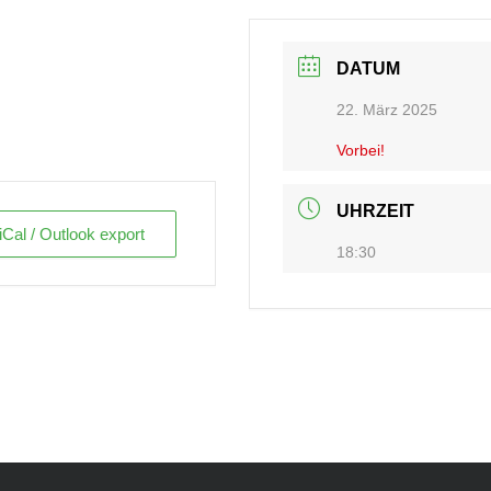
DATUM
22. März 2025
Vorbei!
UHRZEIT
iCal / Outlook export
18:30