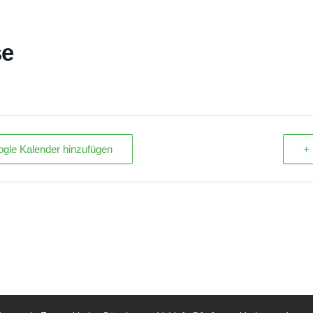
se
gle Kalender hinzufügen
+ 