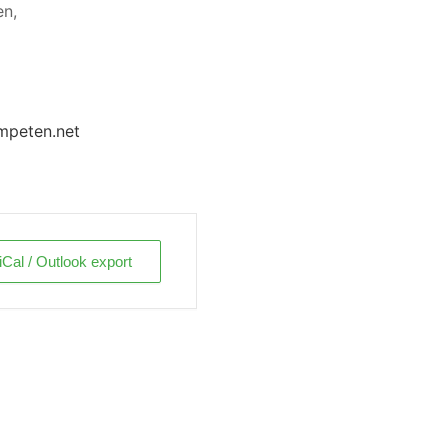
en,
mpeten.net
iCal / Outlook export